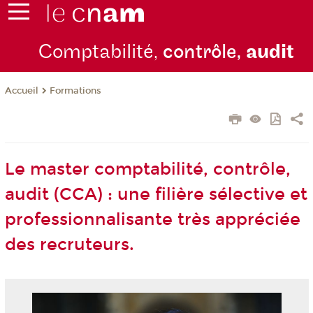
Comptabilité,
contrôle,
audit
Formations
Accueil
Le master comptabilité, contrôle,
audit (CCA) : une filière sélective et
professionnalisante très appréciée
des recruteurs.