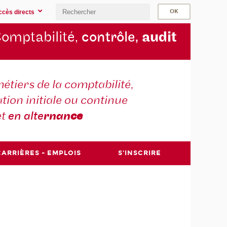
ccès directs
omptabilité,
contrôle,
audit
étiers de la comptabilité,
tion initiale ou continue
et
en alte
rnan
ce
CARRIÈRES - EMPLOIS
S'INSCRIRE