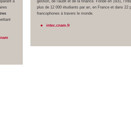
éparant à
gestion, de l'audit et de la finance. Fondé en 1931, l’In
aires
plus de 12 000 étudiants par an, en France et dans 22 
tres
francophones à travers le monde.
ettant
intec.cnam.fr
 Cnam