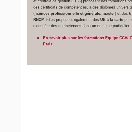
et contrôle de gestion (CCG) proposent des formations pr
des certificats de compétences, à des diplômes universit
(
licences professionnelle et générale, master
) et des
ti
RNCP
. Elles proposent également des
UE à la carte
perm
d’acquérir des compétences dans un domaine particulier.
En savoir plus sur les formations Equipe CCA/
Paris