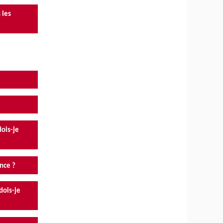
 les
ois-je
ence ?
dois-je