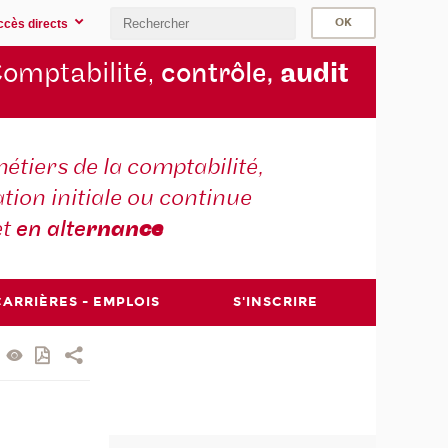
ccès directs
omptabilité,
contrôle,
audit
étiers de la comptabilité,
tion initiale ou continue
et
en alte
rnan
ce
CARRIÈRES - EMPLOIS
S'INSCRIRE