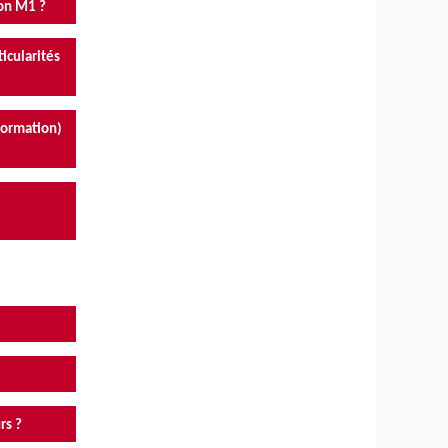
mon M1 ?
icularités
formation)
rs ?