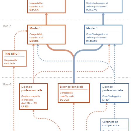
Comptabilité,
Contrôle de gestion et
contrôle, audit
audit organisationnel
M2 CCA
M2 CGAO
B
a
c
+
4
Mas
t
er 1
Mas
t
er 1
Comptabilité,
Contrôle de gestion et
contrôle, audit
audit organisationnel
M1 CCA
M1 CGAO
T
it
r
e RNCP
R
esponsable
comptable
B
a
c
+
3
Li
c
e
n
c
e
Li
c
e
n
c
e gé
n
é
r
ale
Li
c
e
n
c
e
p
r
o
f
ession
n
elle
p
r
o
f
ession
n
elle
Comptabilité,
Gestion comptable
contrôle, audit
Contrôle de gestion
et financière
LG CCA
LP 124
des PME – PMI
LP 125
C
e
r
tificat de
c
ompé
t
e
n
c
e