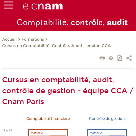
Comptabilité,
contrôle,
audit
Formations
Accueil
Cursus en Comptabilité, Contrôle, Audit - équipe CCA
Cursus en comptabilité, audit,
contrôle de gestion - équipe CCA /
Cnam Paris
C
omptabili
t
é fina
n
ciè
r
e
C
ont
r
ôle de gestion
B
a
c
+5
Mas
t
er 2
Mas
t
er 2