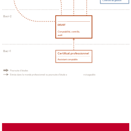
Contrôle de gestion
B
a
c+
2
DEUST
Comptabilité, contrôle,
audit
B
a
c
+
1
Certificat professionnel
Assistant comptable
P
oursuite d’études
Entrée dans le monde professionnel ou poursuite d’étude e
n
visageable