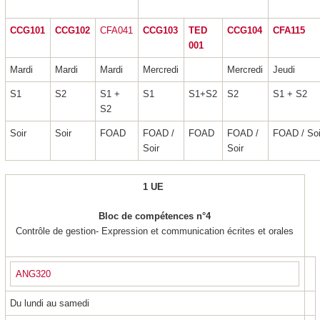
CCG101
CCG102
CFA041
CCG103
TED
CCG104
CFA115
001
Mardi
Mardi
Mardi
Mercredi
Mercredi
Jeudi
S1
S2
S1 +
S1
S1+S2
S2
S1 + S2
S2
Soir
Soir
FOAD
FOAD /
FOAD
FOAD /
FOAD / Soi
Soir
Soir
1 UE
Bloc de compétences n°4
Contrôle de gestion- Expression et communication écrites et orales
ANG320
Du lundi au samedi