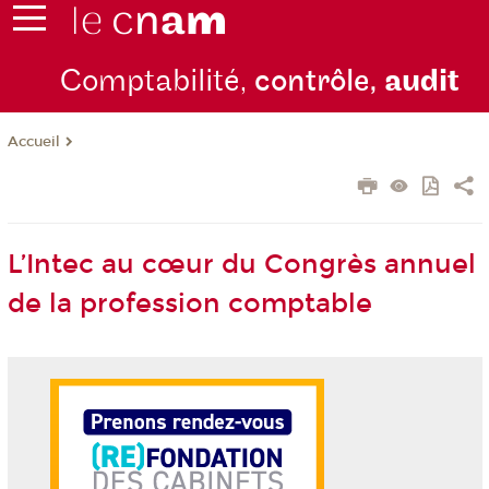
Comptabilité,
contrôle,
audit
Accueil
L’Intec au cœur du Congrès annuel
de la profession comptable