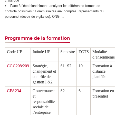
classique
• Face à l’éco-blanchiment, analyser les différentes formes de
contrôle possibles : Commissaires aux comptes, représentants du
personnel (devoir de vigilance), ONG …
Programme de la formation
Code UE
Intitulé UE
Semestre
ECTS
Modalité
d’enseigneme
CGC208
/
209
Stratégie,
S1+S2
10
Formation à
changement et
distance
contrôle de
planifiée
gestion I &2
CFA234
Gouvernance
S2
6
Formation en
et
présentiel
responsabilité
sociale de
l’entreprise