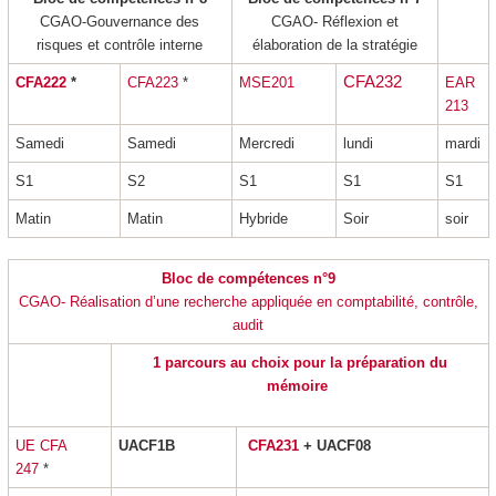
CGAO-Gouvernance des
CGAO- Réflexion et
risques et contrôle interne
élaboration de la stratégie
CFA232
CFA222
*
CFA223
*
MSE201
EAR
213
Samedi
Samedi
Mercredi
lundi
mardi
S1
S2
S1
S1
S1
Matin
Matin
Hybride
Soir
soir
Bloc de compétences n°9
CGAO- Réalisation d’une recherche appliquée en comptabilité, contrôle,
audit
1 parcours au choix pour la préparation du
mémoire
UE CFA
UACF1B
CFA231
+ UACF08
247
*