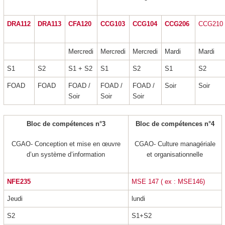
DRA112
DRA113
CFA120
CCG103
CCG104
CCG206
CCG210
Mercredi
Mercredi
Mercredi
Mardi
Mardi
S1
S2
S1 + S2
S1
S2
S1
S2
FOAD
FOAD
FOAD /
FOAD /
FOAD /
Soir
Soir
Soir
Soir
Soir
Bloc de compétences n°3
Bloc de compétences n°4
CGAO- Conception et mise en œuvre
CGAO- Culture managériale
d’un système d’information
et organisationnelle
NFE235
MSE 147 ( ex : MSE146)
Jeudi
lundi
S2
S1+S2