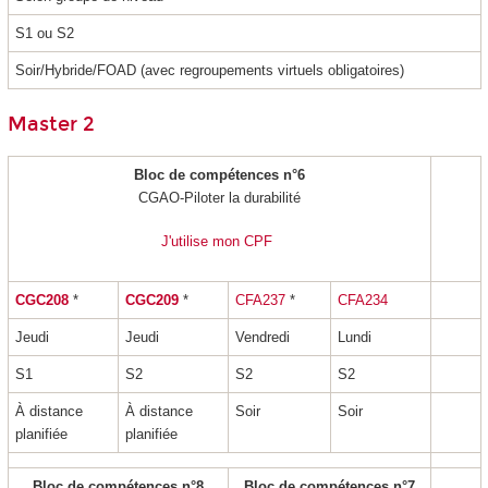
S1 ou S2
Soir/Hybride/FOAD (avec regroupements virtuels obligatoires)
Master 2
Bloc de compétences n°6
CGAO-Piloter la durabilité
J'utilise mon CPF
CGC208
*
CGC209
*
CFA237
*
CFA234
Jeudi
Jeudi
Vendredi
Lundi
S1
S2
S2
S2
À distance
À distance
Soir
Soir
planifiée
planifiée
Bloc de compétences n°8
Bloc de compétences n°7