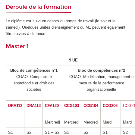
Déroulé de la formation
Le diplôme est suivi en dehors du temps de travail (le soir et le
samedi). Quelques unités d’enseignement du M1 peuvent également
être suivies à distance.
Master 1
9 UE
Bloc de compétences n°1
Bloc de compétences n°2
CGAO- Comptabilité
CGAO- Modélisation, management et
approfondie et droit des
mesure de la performance
sociétés
organisationnelle
DRA112
DRA113
CFA120
CCG103
CCG104
CCG206
CCG2
Mercredi
Mercredi
Mercredi
Mardi
Mardi
S1
S2
S1 + S2
S1
S2
S1
S2