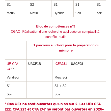
S1
S2
S1
S1
S1
Matin
Matin
Hybride
Soir
soir
Bloc de compétences n°9
CGAO- Réalisation d’une recherche appliquée en comptabilité,
contrôle, audit
1 parcours au choix pour la préparation du
mémoire
UE CFA
UACF1B
CFA231
+ UACF08
247
*
Vendredi
Mercredi
S1
S1 + S2
Soir
Soir
Ces UEs ne sont ouvertes qu’un an sur 2. Les UEs CFA
*
222, CFA 223 et CFA 247 ne seront pas ouvertes en 2026-