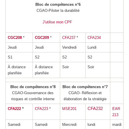
Bloc de compétences n°6
CGAO-Piloter la durabilité
J'utilise mon CPF
CGC208
*
CGC209
*
CFA237
*
CFA234
Jeudi
Jeudi
Vendredi
Lundi
S1
S2
S2
S2
À distance
À distance
Soir
Soir
planifiée
planifiée
Bloc de compétences n°8
Bloc de compétences n°7
CGAO-Gouvernance des
CGAO- Réflexion et
risques et contrôle interne
élaboration de la stratégie
CFA232
CFA222
*
CFA223
*
MSE201
EAR
213
Samedi
Samedi
Mercredi
lundi
mardi